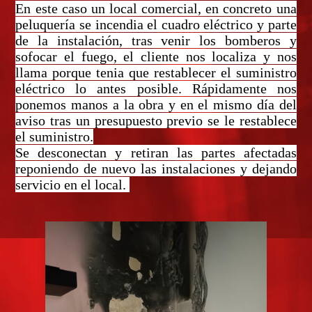
En este caso un local comercial, en concreto una
peluquería se incendia el cuadro eléctrico y parte
de la instalación, tras venir los bomberos y
sofocar el fuego, el cliente nos localiza y nos
llama porque tenia que restablecer el suministro
eléctrico lo antes posible. Rápidamente nos
ponemos manos a la obra y en el mismo día del
aviso tras un presupuesto previo se le restablece
el suministro.
Se desconectan y retiran las partes afectadas
reponiendo de nuevo las instalaciones y dejando
servicio en el local.