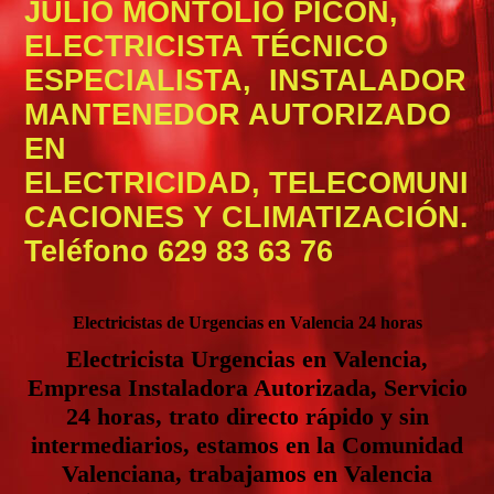
JULIO MONTOLIO PICON,
ELECTRICISTA TÉCNICO
ESPECIALISTA, INSTALADOR
MANTENEDOR AUTORIZADO
EN
ELECTRICIDAD,
TELECOMUNI
CACIONES Y CLIMATIZACIÓN.
Teléfono
629 83 63 76
Electricistas de Urgencias en Valencia 24 horas
Electricista Urgencias en Valencia,
Empresa Instaladora Autorizada, Servicio
24 horas, trato directo rápido y sin
intermediarios, estamos en la Comunidad
Valenciana, trabajamos en Valencia