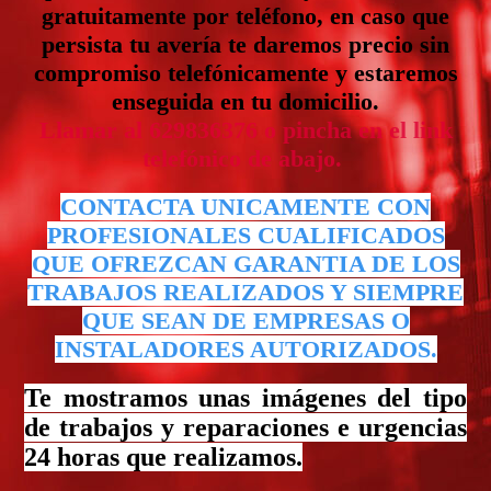
gratuitamente por teléfono, en caso que
persista tu avería te daremos precio sin
compromiso telefónicamente y estaremos
enseguida en tu domicilio.
Llamar al 629836376 o pincha en el link
telefónico de abajo.
CONTACTA UNICAMENTE CON
PROFESIONALES CUALIFICADOS
QUE OFREZCAN GARANTIA DE LOS
TRABAJOS REALIZADOS Y SIEMPRE
QUE SEAN DE EMPRESAS O
INSTALADORES AUTORIZADOS.
Te mostramos unas imágenes del tipo
de trabajos y reparaciones e urgencias
24 horas que realizamos.