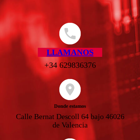
LLAMANOS
+34 629836376
Donde estamos
Calle Bernat Descoll 64 bajo 46026
de Valencia