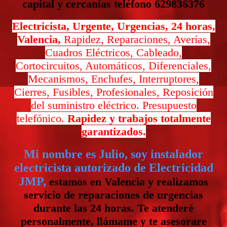
capital y cercanías teléfono 629836376
Electricista, Urgente, Urgencias, 24 horas,
Valencia,
Rapidez, Reparaciones, Averías,
Cuadros Eléctricos, Cableado,
Cortocircuitos, Automáticos, Diferenciales,
Mecanismos, Enchufes, Interruptores,
Cierres, Fusibles, Profesionales, Reposición
del suministro eléctrico. Presupuesto
telefónico.
Rapidez y trabajos totalmente
garantizados.
Mi nombre es Julio, soy instalador
electricista autorizado de Electricidad
JMP,
estamos en Valencia y realizamos
servicio de reparaciones de urgencias
durante las 24 horas. Te atenderé
personalmente, llámame y te asesorare